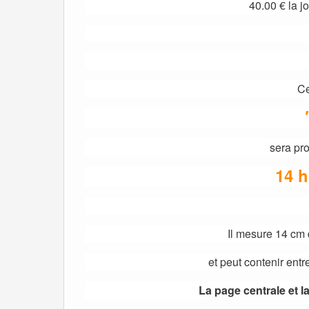
40.00 € la j
Ce
sera pr
14 h
Il mesure 14 cm 
et peut contenir entr
La page centrale et l