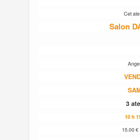
Cet ate
Salon D
Ange
VEND
SAM
3 ate
10 h 15
15.00 € l