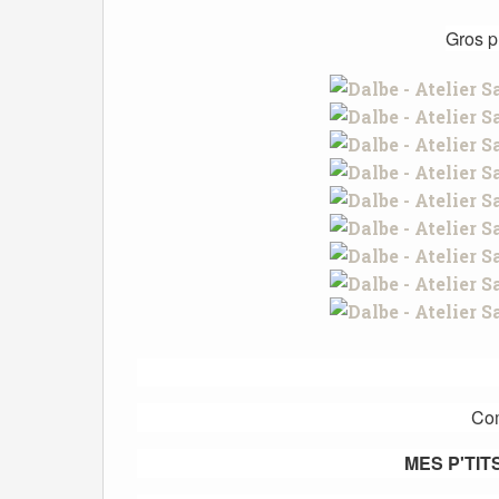
Gros pl
Com
MES P'TIT