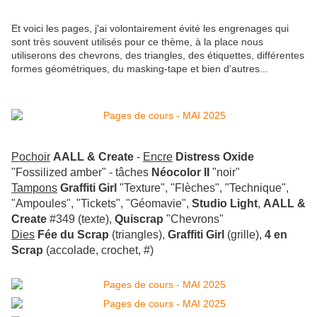
Et voici les pages, j'ai volontairement évité les engrenages qui
sont très souvent utilisés pour ce thème, à la place nous
utiliserons des chevrons, des triangles, des étiquettes, différentes
formes géométriques, du masking-tape et bien d'autres...
Pochoir
AALL & Create
-
Encre
Distress Oxide
"Fossilized amber" - tâches
Néocolor II
"noir"
Tampons
Graffiti Girl
"Texture", "Flèches", "Technique",
"Ampoules", "Tickets", "Géomavie",
Studio Light
,
AALL &
Create
#349 (texte),
Quiscrap
"Chevrons"
Dies
Fée du Scrap
(triangles),
Graffiti Girl
(grille),
4 en
Scrap
(accolade, crochet, #)