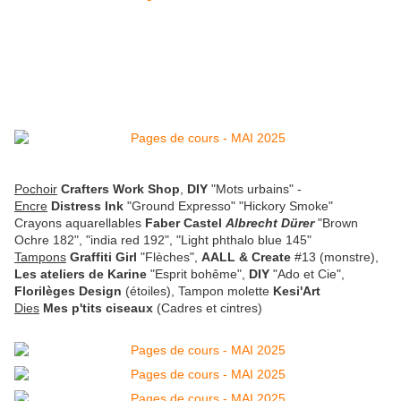
Pochoir
Crafters Work Shop
,
DIY
"Mots urbains"
-
Encre
Distress Ink
"Ground Expresso" "Hickory Smoke"
Crayons aquarellables
Faber Castel
Albrecht Dürer
"Brown
Ochre 182", "india red 192", "Light phthalo blue 145"
Tampons
Graffiti Girl
"Flèches",
AALL & Create
#13 (monstre),
Les ateliers de Karine
"Esprit bohême",
DIY
"Ado et Cie",
Florilèges Design
(étoiles), Tampon molette
Kesi'Art
Dies
Mes p'tits ciseaux
(Cadres et cintres)