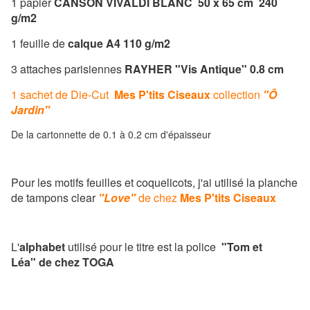
1 papier
CANSON VIVALDI BLANC 50 x 65 cm 240
g/m2
1 feuille de
calque A4 110 g/m2
3 attaches parisiennes
RAYHER "Vis Antique" 0.8 cm
1 sachet de Die-Cut
Mes P'tits Ciseaux
collection
"Ô
Jardin"
De la cartonnette de 0.1 à 0.2 cm d'épaisseur
Pour les motifs feuilles et coquelicots, j'ai utilisé la planche
de tampons clear
"Love"
de chez
M
es P'tits Ciseaux
L'
alphabet
utilisé pour le titre est la police
"Tom et
Léa"
de chez
TOGA