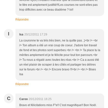
MAGNIFIQUE!!!!Autant l'intérieur que la couverture!!Bravo et
le titre est amplement justifié!!!Les courses ne sont-elles pas
trop difficiles avec ce beau diadème ? lol!
Répondre
I
Isa
20/12/2011 17:29
La couronne te va très très bien, ne la quitte pas. ;)<br /> <br
/> Ton album a été un vrai coup de coeur. J'adore ton travail
de fond et tes photos sont superbes.<br /> <br /> Ta place tu la
mérites amplement et je te félicite pour tout ton parcours.<br
/> Tu nous a régalé avec toutes tes réas.<br /> Ca a aussi été
un réel plaisir de scraper à tes côtés et partager les délires
sur le forum.<br /> <br /> Encore bravo !!!<br /> <br /> Bises
Isa
Répondre
C
Caroo
20/12/2011 16:25
Bravo et félicitations miss F"e!! C'est magnifique!! Bon Noël.