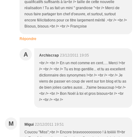
qualificatifs suffisants à la<br /> taille de cette nouvelle
réalisation ! Tu as fait un mini " grandiose "<br /> Merci de
nous faire partager ton chef d'oeuvre, et surtout, surtout
encore félicitations pour ce titre largement mérité .<br /> <br />
Bisous, bisous.<br /> <br /> Françoise
Répondre
A
Archiscrap
23/12/2011 19:05
<br /> <br /> En un mot comme en cent..... Merci !<br
/> <br /> <br /> Tu es trop gentille... et tu as excellent
dictionnaire des synonymes !<br /> <br /> <br /> Je
viens de passer en coup de vent sur ton blog et tu as
de bien jolies cartes aussi... J'aime beaucoup !<br />
<br /> <br /> Bon Noël à toi et gros bisous<br /> <br
/> <br /> <br />
M
Migui
22/12/2011 19:51
Coucou "Miss",<br /> Encore bravoooooooooo ! à toiiiiii !!!<br