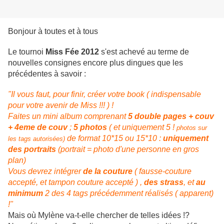
Bonjour à toutes et à tous
Le tournoi
Miss Fée 2012
s'est achevé au terme de
nouvelles consignes encore plus dingues que les
précédentes à savoir :
"Il vous faut, pour finir, créer votre book ( indispensable
pour votre avenir de Miss !!! ) !
Faites un mini album comprenant
5 double pages + couv
+ 4eme de couv
;
5 photos
( et uniquement 5 !
photos sur
de format 10*15 ou 15*10 :
uniquement
les tags autorisées)
des portraits
(portrait = photo d'une personne en gros
plan)
Vous devrez intégrer
de la couture
( fausse-couture
accepté, et tampon couture accepté ) ,
des strass
, et
au
minimum
2 des 4 tags précédemment réalisés ( apparent)
!"
Mais où Mylène va-t-elle chercher de telles idées !?