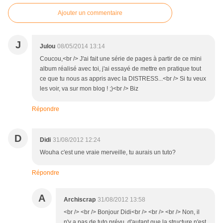
Ajouter un commentaire
J
Julou
08/05/2014 13:14
Coucou,<br /> J'ai fait une série de pages à partir de ce mini
album réalisé avec toi, j'ai essayé de mettre en pratique tout
ce que tu nous as appris avec la DISTRESS...<br /> Si tu veux
les voir, va sur mon blog ! ;)<br /> Biz
Répondre
D
Didi
31/08/2012 12:24
Wouha c'est une vraie merveille, tu aurais un tuto?
Répondre
A
Archiscrap
31/08/2012 13:58
<br /> <br /> Bonjour Didi<br /> <br /> <br /> Non, il
n'y a pas de tuto prévu, d'autant que la structure n'est