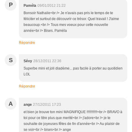
P
Paméla
09/01/2012 21:22
Bonsoir Nathalie<br /> Je n'avais pas pris le temps de te
féliciter et surtout de découvrir ce trésor. Quel travail ! J'aime
beaucoup.<br /> Tous mes voeux pour cette nouvelle
année<br /> Bises. Paméla
Répondre
S
Sévy
28/12/2011 22:36
Superbe mini et joli diadème... pas facile à porter au quotidien
LOL
Répondre
A
ange
27/12/2011 17:23
et bien je trouve ton mini MAGNIFIQUE !!!!!!!!!!!!<br /> BRAVO à
toi pour ce titre plus que merité<br /> j'adore<br /> je te
souhaite de joyeuses fêtes de fin d'année<br /> Au plaisir de
se voir<br /> bises<br /> ange