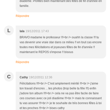
diadème. Profites bien maintenant des fêtes de fin d'année en
famille.
Répondre
L
lala
19/12/2011 17:43
BRAVO madame le professeur !!!<br /> ouahh la classe !!! tu
vas devenir une vraie star dans ce milieu !! en tout cas encore
toutes mes félicitations et joyeuses fêtes de fin d'année !!
maintenant le REPOS s'impose !! bisous
Répondre
C
Cathy
19/12/2011 12:36
Félicitations !!!!<br /> C'est amplement mérité !!!<br /> j'aime
ton travail d'encres ... tes photos (trop belle ta fille !!!) enfin
j'adore ton album !!!!<br /> cela ne va pas être facile de faire
ces courses avec ce joli diadème !!!<br /> mais te connaissant
tu vas assurer !!!<br /> je te souhaite de très bonnes fêtes à toi
et tes proches !!!<br /> bises cathy