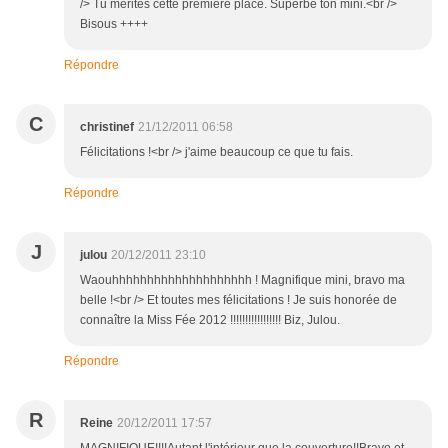
/> Tu mérites cette première place. Superbe ton mini.<br />
Bisous ++++
Répondre
C
christinef
21/12/2011 06:58
Félicitations !<br /> j'aime beaucoup ce que tu fais.
Répondre
J
julou
20/12/2011 23:10
Waouhhhhhhhhhhhhhhhhhhhh ! Magnifique mini, bravo ma
belle !<br /> Et toutes mes félicitations ! Je suis honorée de
connaître la Miss Fée 2012 !!!!!!!!!!!!!!!!! Biz, Julou.
Répondre
R
Reine
20/12/2011 17:57