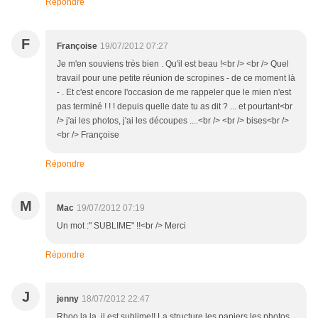
Répondre
F
Françoise
19/07/2012 07:27
Je m'en souviens très bien . Qu'il est beau !<br /> <br /> Quel
travail pour une petite réunion de scropines - de ce moment là
- . Et c'est encore l'occasion de me rappeler que le mien n'est
pas terminé ! ! ! depuis quelle date tu as dit ? ... et pourtant<br
/> j'ai les photos, j'ai les découpes ....<br /> <br /> bises<br />
<br /> Françoise
Répondre
M
Mac
19/07/2012 07:19
Un mot :" SUBLIME" !!<br /> Merci
Répondre
J
jenny
18/07/2012 22:47
Rhoo la la, il est sublime!! La structure les papiers les photos