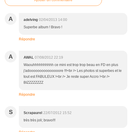
Ajouter un commentaire
A
adelving
02/04/2013 14:00
Superbe album ! Bravo !
Répondre
A
AWAL
07/08/2012 22:19
Waouhhhhhhhhhh ce mini est trop trop beau en FD en plus
j'adooooooooooooooore !!!<br /> Les photos st superbes et le
tout est FABULEUX !<br /> Je reste super Accro !<br />
BIZZZZZZZZ
Répondre
S
Scrapaurel
22/07/2012 15:52
très très joli; bravo!!!