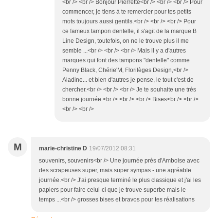
<br /> <br /> Bonjour Pierrette<br /> <br /> <br /> Pour
commencer, je tiens à te remercier pour tes petits
mots toujours aussi gentils.<br /> <br /> <br /> Pour
ce fameux tampon dentelle, il s'agit de la marque B
Line Design, toutefois, on ne le trouve plus il me
semble ...<br /> <br /> <br /> Mais il y a d'autres
marques qui font des tampons "dentelle" comme
Penny Black, Chérie'M, Florilèges Design,<br />
Aladine... et bien d'autres je pense, le tout c'est de
chercher.<br /> <br /> <br /> Je te souhaite une très
bonne journée.<br /> <br /> <br /> Bises<br /> <br />
<br /> <br />
M
marie-christine D
19/07/2012 08:31
souvenirs, souvenirs<br /> Une journée près d'Amboise avec
des scrapeuses super, mais super sympas - une agréable
journée.<br /> J'ai presque terminé le plus classique et j'ai les
papiers pour faire celui-ci que je trouve superbe mais le
temps ...<br /> grosses bises et bravos pour tes réalisations