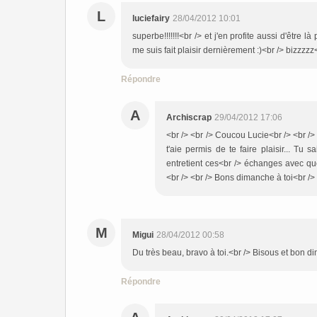
L
luciefairy
28/04/2012 10:01
superbe!!!!!!!<br /> et j'en profite aussi d'être 
me suis fait plaisir dernièrement :)<br /> bizzzzz
Répondre
A
Archiscrap
29/04/2012 17:06
<br /> <br /> Coucou Lucie<br /> <br /> 
t'aie permis de te faire plaisir... Tu
entretient ces<br /> échanges avec quel
<br /> <br /> Bons dimanche à toi<br /> <
M
Migui
28/04/2012 00:58
Du très beau, bravo à toi.<br /> Bisous et bon di
Répondre