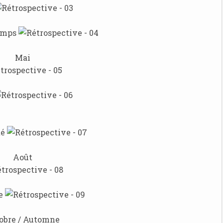
emps
Mai
té
Août
e
obre / Automne