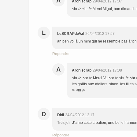
A
Archiscrap
29/04/2012 17:07
<br /> <br /> Merci Migui, bon dimanche à
L
LeSCRAPdeVal
26/04/2012 17:57
ah ben voilà un mini qui ne ressemble pas à ton s
Répondre
A
Archiscrap
29/04/2012 17:08
<br /> <br /> Merci Val<br /> <br /> <br 
les goûts aux ateliers, sinon, les filles
/> <br />
D
Didi
24/04/2012 12:17
Très joli. J'aime cette création, une belle harmon
Répondre