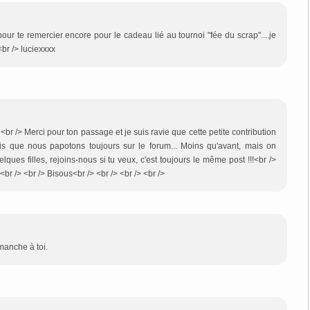
là pour te remercier encore pour le cadeau lié au tournoi "fée du scrap"....je
<br /> luciexxxx
<br /> Merci pour ton passage et je suis ravie que cette petite contribution
 sais que nous papotons toujours sur le forum... Moins qu'avant, mais on
ques filles, rejoins-nous si tu veux, c'est toujours le même post !!!<br />
br /> <br /> Bisous<br /> <br /> <br /> <br />
manche à toi.