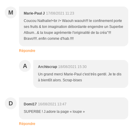
M
Marie-Paul J
17/08/2021 11:23
Coucou Nathalie!<br /> Waouh waouh!!! le confinement porte
ses fruits & ton imagination débordante engendre un Superbe
Album...& la loupe agrémente l'originalité de ta créa°!!!
Bravo!!!!..enfin comme d'hab.!!!!
Répondre
A
Archiscrap
18/08/2021 15:30
Un grand merci Marie-Paul c'est très gentil. Je te dis
à bientôt alors. Scrap-bises
D
Domi17
16/08/2021 13:47
SUPERBE ! J.adore la page « loupe »
Répondre