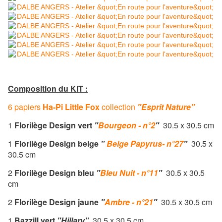
Composition du KIT :
6 papiers
Ha-Pi Little Fox
collection
"Esprit Nature"
1
Florilège Design
vert
"
Bourgeon - n°2
"
30.5 x 30.5 cm
1
Florilège Design
beige
"
Beige Papyrus- n°27
"
30.5 x
30.5 cm
2
Florilège Design
bleu
"
Bleu Nuit - n°11
"
30.5 x 30.5
cm
2
Florilège Design
jaune
"
Ambre - n°21
"
30.5 x 30.5 cm
1
Bazzill vert
"Hillary"
30.5 x 30.5 cm