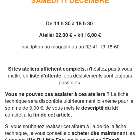
SAMEDI 11 DÉCEMBRE
De 14 h 30 à 18 h 30
Atelier 22,00 € + kit 16,00 €
Inscription au magasin ou au 02-41-19-18-60
Si les ateliers affichent complets
, n'hésitez pas à vous
mettre en
liste d'attente
, des désistements sont toujours
possibles.
Vous ne pouvez pas assister à ces ateliers ?
La fiche
technique sera disponible ultérieurement ici-même pour la
somme de 9,00 €.
Je vous mets le
descriptif du kit
complet à la
fin de cet article
.
Si vous souhaitez réaliser cet album à l'aide de la fiche
technique, je vous conseille d'
acheter dès maintenant
les
6 papiers "
Ha-Pi Little Fox
" de la collection
"Esprit