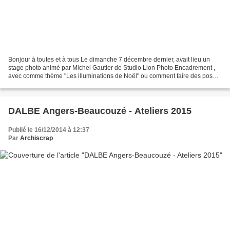
Bonjour à toutes et à tous Le dimanche 7 décembre dernier, avait lieu un
stage photo animé par Michel Gautier de Studio Lion Photo Encadrement ,
avec comme thème "Les illuminations de Noël" ou comment faire des poses
longues. Un stage extrêmement intéressant,...
DALBE Angers-Beaucouzé - Ateliers 2015
Publié le 16/12/2014 à 12:37
Par
Archiscrap