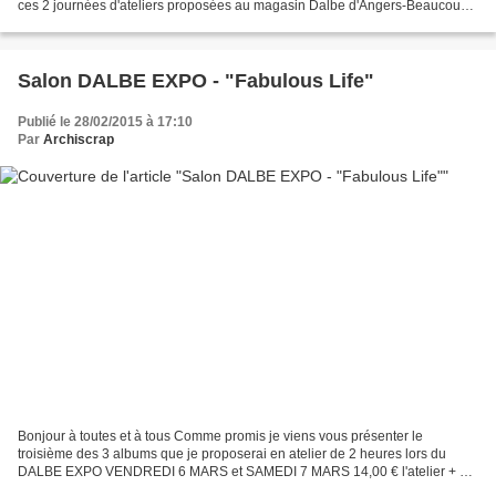
ces 2 journées d'ateliers proposées au magasin Dalbe d'Angers-Beaucouzé
lors du Salon DALBE EXPO des...
Salon DALBE EXPO - "Fabulous Life"
Publié le 28/02/2015 à 17:10
Par
Archiscrap
Bonjour à toutes et à tous Comme promis je viens vous présenter le
troisième des 3 albums que je proposerai en atelier de 2 heures lors du
DALBE EXPO VENDREDI 6 MARS et SAMEDI 7 MARS 14,00 € l'atelier + 1
kit 6,00 € 37,00 € la journée + 3 kits 18,00 €...