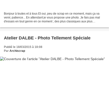
Bonjour à toutes et à tous Et oui, peu de scrap en ce moment, mais ça va
venir, patience... En attendant je vous propose une photo. Je fais pas mal
d'essais en tout genre en ce moment ; des plus classiques aux plus
surprenants. Voici donc un de mes derniers...
Atelier DALBE - Photo Tellement Spéciale
Publié le 18/03/2015 à 18:08
Par
Archiscrap