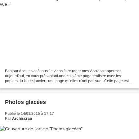
Bonjour à toutes et à tous Je viens faire rager mes Accroscrappeuses
aujourd'hui, en vous présentant une troisième page réalisée avec les
papiers du kit de janvier : une page qu'elles n'ont pas vue ! Cette page est
une exclu. pour l'asso de Bel Air de...
Photos glacées
Publié le 14/01/2015 à 17:17
Par
Archiscrap