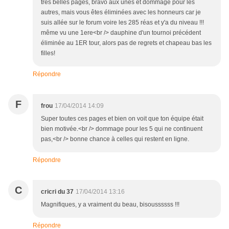
très belles pages, bravo aux unes et dommage pour les
autres, mais vous êtes éliminées avec les honneurs car je
suis allée sur le forum voire les 285 réas et y'a du niveau !!!
même vu une 1ere<br /> dauphine d'un tournoi précédent
éliminée au 1ER tour, alors pas de regrets et chapeau bas les
filles!
Répondre
F
frou
17/04/2014 14:09
Super toutes ces pages et bien on voit que ton équipe était
bien motivée.<br /> dommage pour les 5 qui ne continuent
pas,<br /> bonne chance à celles qui restent en ligne.
Répondre
C
cricri du 37
17/04/2014 13:16
Magnifiques, y a vraiment du beau, bisoussssss !!!
Répondre