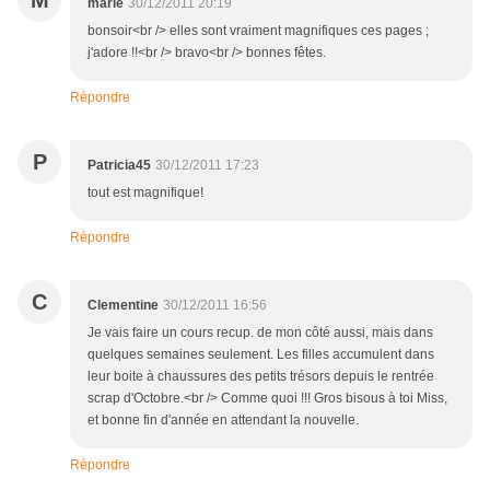
M
marie
30/12/2011 20:19
bonsoir<br /> elles sont vraiment magnifiques ces pages ;
j'adore !!<br /> bravo<br /> bonnes fêtes.
Répondre
P
Patricia45
30/12/2011 17:23
tout est magnifique!
Répondre
C
Clementine
30/12/2011 16:56
Je vais faire un cours recup. de mon côté aussi, mais dans
quelques semaines seulement. Les filles accumulent dans
leur boite à chaussures des petits trésors depuis le rentrée
scrap d'Octobre.<br /> Comme quoi !!! Gros bisous à toi Miss,
et bonne fin d'année en attendant la nouvelle.
Répondre