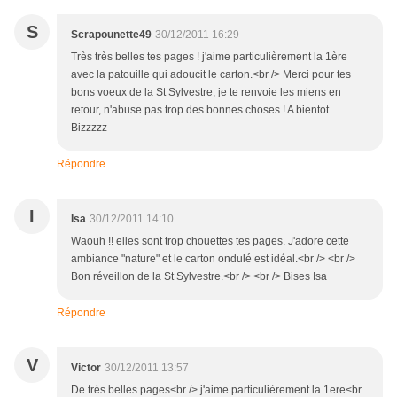
S
Scrapounette49
30/12/2011 16:29
Très très belles tes pages ! j'aime particulièrement la 1ère
avec la patouille qui adoucit le carton.<br /> Merci pour tes
bons voeux de la St Sylvestre, je te renvoie les miens en
retour, n'abuse pas trop des bonnes choses ! A bientot.
Bizzzzz
Répondre
I
Isa
30/12/2011 14:10
Waouh !! elles sont trop chouettes tes pages. J'adore cette
ambiance "nature" et le carton ondulé est idéal.<br /> <br />
Bon réveillon de la St Sylvestre.<br /> <br /> Bises Isa
Répondre
V
Victor
30/12/2011 13:57
De trés belles pages<br /> j'aime particulièrement la 1ere<br