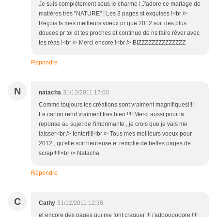
Je suis complètement sous le charme ! J'adore ce mariage de
matières très "NATURE" ! Les 3 pages st exquises !<br />
Reçois ts mes meilleurs voeux pr que 2012 soit des plus
douces pr toi et tes proches et continue de ns faire rêver avec
tes réas !<br /> Merci encore !<br /> BIZZZZZZZZZZZZZZ
Répondre
N
natacha
31/12/2011 17:00
Comme toujours tes créations sont vraiment magnifiques!!!!
Le carton rend vraiment tres bien !!!! Merci aussi pour ta
reponse au sujet de l'imprimante , je crois que je vais me
laisser<br /> tenter!!!!<br /> Tous mes meilleurs voeux pour
2012 , qu'elle soit heureuse et remplie de belles pages de
scrap!!!!!<br /> Natacha
Répondre
C
Cathy
31/12/2011 12:38
et encore des pages qui me font craquer !!! j'adooooooore !!!!