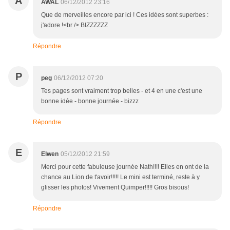
A
AWAL
06/12/2012 23:16
Que de merveilles encore par ici ! Ces idées sont superbes :
j'adore !<br /> BIZZZZZZ
Répondre
P
peg
06/12/2012 07:20
Tes pages sont vraiment trop belles - et 4 en une c'est une
bonne idée - bonne journée - bizzz
Répondre
E
Elwen
05/12/2012 21:59
Merci pour cette fabuleuse journée Nath!!!! Elles en ont de la
chance au Lion de t'avoir!!!!! Le mini est terminé, reste à y
glisser les photos! Vivement Quimper!!!!! Gros bisous!
Répondre