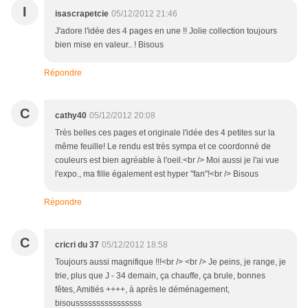
I
isascrapetcie
05/12/2012 21:46
J'adore l'idée des 4 pages en une !! Jolie collection toujours
bien mise en valeur.. ! Bisous
Répondre
C
cathy40
05/12/2012 20:08
Très belles ces pages et originale l'idée des 4 petites sur la
même feuille! Le rendu est très sympa et ce coordonné de
couleurs est bien agréable à l'oeil.<br /> Moi aussi je l'ai vue
l'expo., ma fille également est hyper "fan"!<br /> Bisous
Répondre
C
cricri du 37
05/12/2012 18:58
Toujours aussi magnifique !!!<br /> <br /> Je peins, je range, je
trie, plus que J - 34 demain, ça chauffe, ça brule, bonnes
fêtes, Amitiés ++++, à après le déménagement,
bisoussssssssssssssss