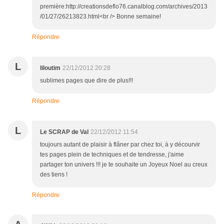
première:http://creationsdeflo76.canalblog.com/archives/2013
/01/27/26213823.html<br /> Bonne semaine!
Répondre
L
liloutim
22/12/2012 20:28
sublimes pages que dire de plus!!!
Répondre
L
Le SCRAP de Val
22/12/2012 11:54
toujours autant de plaisir à flâner par chez toi, à y décourvir
tes pages plein de techniques et de tendresse, j'aime
partager ton univers !!! je te souhaite un Joyeux Noel au creux
des tiens !
Répondre