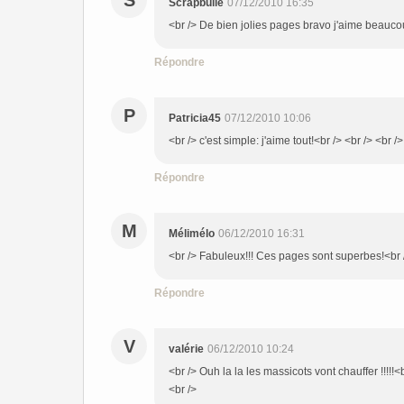
S
Scrapbulle
07/12/2010 16:35
<br /> De bien jolies pages bravo j'aime beauco
Répondre
P
Patricia45
07/12/2010 10:06
<br /> c'est simple: j'aime tout!<br /> <br /> <br />
Répondre
M
Mélimélo
06/12/2010 16:31
<br /> Fabuleux!!! Ces pages sont superbes!<br /
Répondre
V
valérie
06/12/2010 10:24
<br /> Ouh la la les massicots vont chauffer !!!!
<br />