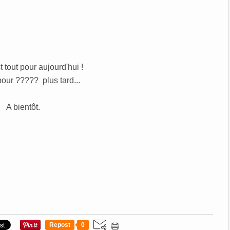
t tout pour aujourd'hui !
pour ????? plus tard...
A bientôt.
Repost
0