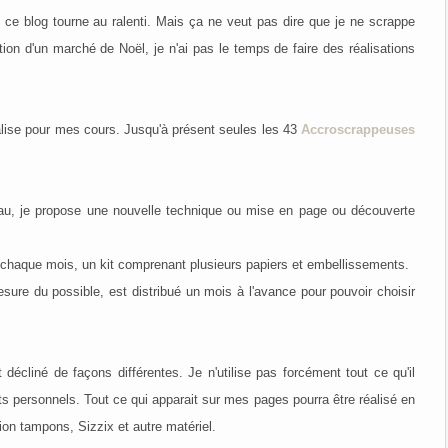
e blog tourne au ralenti. Mais ça ne veut pas dire que je ne scrappe
ation d'un marché de Noël, je n'ai pas le temps de faire des réalisations
éalise pour mes cours. Jusqu'à présent seules les 43
Accroscrappeuses
veau, je propose une nouvelle technique ou mise en page ou découverte
re, chaque mois, un kit comprenant plusieurs papiers et embellissements.
sure du possible, est distribué un mois à l'avance pour pouvoir choisir
écliné de façons différentes. Je n'utilise pas forcément tout ce qu'il
ts personnels. Tout ce qui apparait sur mes pages pourra être réalisé en
ition tampons, Sizzix et autre matériel.