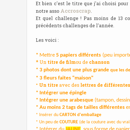
Et bien c'est le titre que j'ai choisi po
Accroscrap
notre asso
.
Et quel challenge !
Pas moins de 13 co
précédents challenges de l'année.
Les voici :
*
Mettre
5 papiers différents
(
peu importe 
*
Un
titre de film
ou de
chanson
* 3 photos dont une plus grande
que les d
* 3 fleurs faites "maison"
Un titre
avec des
lettres de différentes
*
* Intégrer une épingle
* Intégrer une arabesque
(tampon, dessin,
* Au moins 2 tags de tailles différentes
en
* Insérer du
CARTON d'emballage
* Un peu de
COUTURE
(de la couture avec du vrai f
* Intégrer du
JAUNE
, sous forme de papie