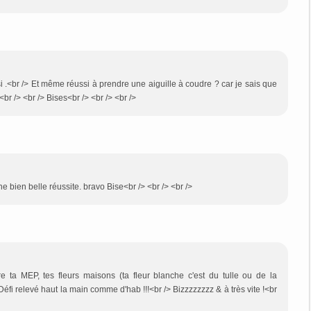
si .<br /> Et même réussi à prendre une aiguille à coudre ? car je sais que
.<br /> <br /> Bises<br /> <br /> <br />
e bien belle réussite. bravo Bise<br /> <br /> <br />
re ta MEP, tes fleurs maisons (ta fleur blanche c'est du tulle ou de la
Défi relevé haut la main comme d'hab !!!<br /> Bizzzzzzzz & à très vite !<br