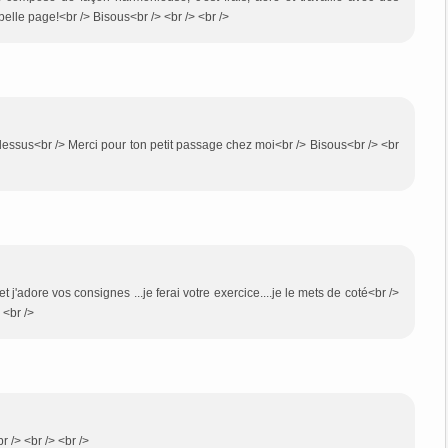
belle page!<br /> Bisous<br /> <br /> <br />
 dessus<br /> Merci pour ton petit passage chez moi<br /> Bisous<br /> <br
t j'adore vos consignes ...je ferai votre exercice....je le mets de coté<br />
 <br />
r /> <br /> <br />