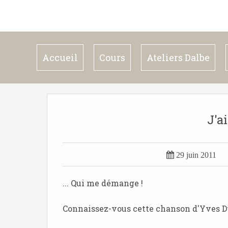
Accueil
Cours
Ateliers Dalbe
J'ai

29 juin 2011
... Qui me démange !
Connaissez-vous cette chanson d'Yves Du