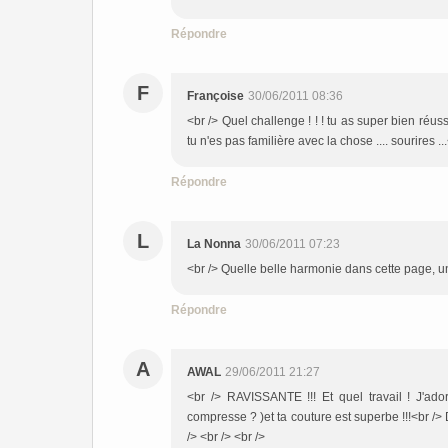
Répondre
F
Françoise
30/06/2011 08:36
<br /> Quel challenge ! ! ! tu as super bien réus
tu n'es pas familière avec la chose .... sourires ..
Répondre
L
La Nonna
30/06/2011 07:23
<br /> Quelle belle harmonie dans cette page, un
Répondre
A
AWAL
29/06/2011 21:27
<br /> RAVISSANTE !!! Et quel travail ! J'ado
compresse ? )et ta couture est superbe !!!<br /> 
/> <br /> <br />