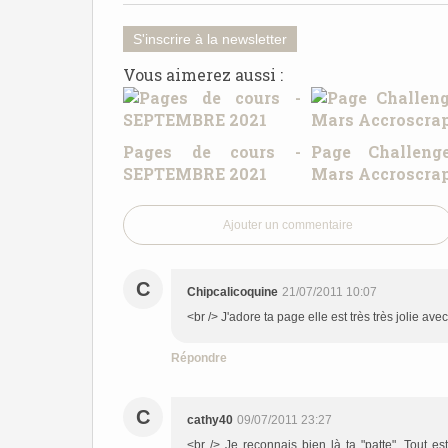
S'inscrire à la newsletter
Vous aimerez aussi :
Pages de cours -
Page Challeng
SEPTEMBRE 2021
Mars Accroscra
Ajouter un commentaire
C
Chipcalicoquine
21/07/2011 10:07
<br /> J'adore ta page elle est très très jolie av
Répondre
C
cathy40
09/07/2011 23:27
<br /> Je reconnais bien là ta "patte". Tout e