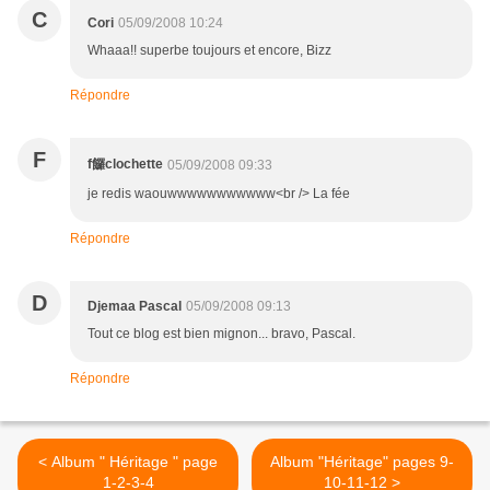
C
Cori
05/09/2008 10:24
Whaaa!! superbe toujours et encore, Bizz
Répondre
F
f饠clochette
05/09/2008 09:33
je redis waouwwwwwwwwwww<br /> La fée
Répondre
D
Djemaa Pascal
05/09/2008 09:13
Tout ce blog est bien mignon... bravo, Pascal.
Répondre
< Album " Héritage " page
Album "Héritage" pages 9-
1-2-3-4
10-11-12 >