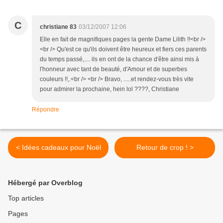
C
christiane 83
03/12/2007 12:06
Elle en fait de magnifiques pages la gente Dame Lilith !!<br />
<br /> Qu'est ce qu'ils doivent être heureux et fiers ces parents
du temps passé,.... ils en ont de la chance d'être ainsi mis à
l'honneur avec tant de beauté, d'Amour et de superbes
couleurs !!,.<br /> <br /> Bravo, .....et rendez-vous très vite
pour admirer la prochaine, hein lol ????, Christiane
Répondre
< Idées cadeaux pour Noël
Retour de crop ! >
Hébergé par Overblog
Top articles
Pages