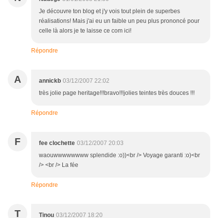
Je découvre ton blog et j'y vois tout plein de superbes
réalisations! Mais j'ai eu un faible un peu plus prononcé pour
celle là alors je te laisse ce com ici!
Répondre
A
annickb
03/12/2007 22:02
très jolie page heritage!!!bravo!!!jolies teintes très douces !!!
Répondre
F
fee clochette
03/12/2007 20:03
waouwwwwwwww splendide :o))<br /> Voyage garanti :o)<br
/> <br /> La fée
Répondre
T
Tinou
03/12/2007 18:20